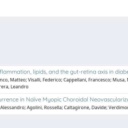
lammation, lipids, and the gut-retina axis in diab
o, Matteo; Visalli, Federico; Cappellani, Francesco; Musa, M
rrera, Leandro
urrence in Naïve Myopic Choroidal Neovasculariza
Alessandro; Agolini, Rossella; Caltagirone, Davide; Verdimon