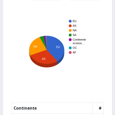
EU
AS
NA
SA
Continente
sconos…
NA
EU
OC
AF
AS
Continente
#