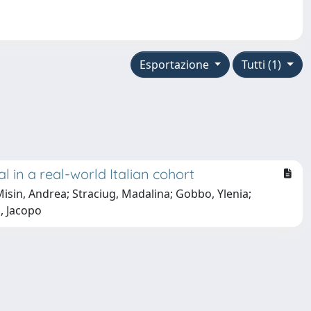
Esportazione
Tutti (1)
 in a real-world Italian cohort
Misin, Andrea; Straciug, Madalina; Gobbo, Ylenia;
i, Jacopo