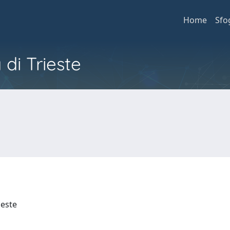
Home
Sfo
 di Trieste
rieste