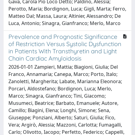
Gava, Carola Pio Loco Detto; Paldino, Alessia;
Perotto, Maria; Bordignon, Luca; Gigli, Marta; Ferro,
Matteo Dal; Massa, Laura; Altinier, Alessandro; De
Luca, Antonio; Sinagra, Gianfranco; Merlo, Marco
Prevalence and Prognostic Significance
of Restriction Versus Systolic Dysfunction
in Patients With Transthyretin and Light
Chain Cardiac Amyloidosis
2026-01-01 Zampieri, Mattia; Biagioni, Giulia; Del
Franco, Annamaria; Canepa, Marco; Porto, Italo;
Zanoletti, Margherita; Labate, Marianna Eleonora;
Porcari, Aldostefano; Bordignon, Luca; Merlo,
Marco; Sinagra, Gianfranco; Tini, Giacomo;
Musumeci, Beatrice; Barbato, Emanuele; Autore,
Camillo; Biagini, Elena; Longhi, Simone; Sena,
Giuseppe; Ponziani, Alberto; Saturi, Giulia; Fico,
Vera; Argirò, Alessia; Mazzoni, Carlotta; Fumagalli,
Carlo; Olivotto, Iacopo; Perfetto, Federico; Cappelli,