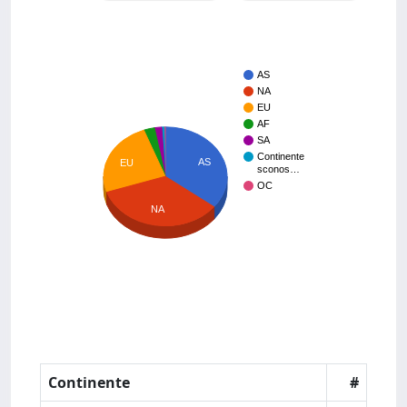
AS
NA
EU
AF
SA
Continente
AS
EU
sconos…
OC
NA
Continente
#