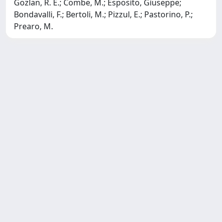
Gozlan, R. E.; Combe, M.; Esposito, Giuseppe;
Bondavalli, F.; Bertoli, M.; Pizzul, E.; Pastorino, P.;
Prearo, M.
Copyright © 2026
Università degli Studi Trieste |
Dove
siamo
|
Privacy
Piazzale Europa,1 34127 Trieste, Italia -
Tel. +39 040.558.7111 - P.IVA 00211830328
- C.F. 80013890324 - P.E.C.: