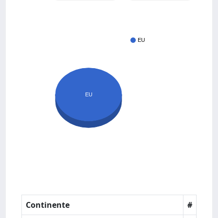
EU
EU
Continente
#