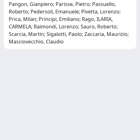
Pangon, Gianpiero; Parisse, Pietro; Passuello,
Roberto; Pedersoli, Emanuele; Pivetta, Lorenzo;
Prica, Milan; Principi, Emiliano; Rago, ILARIA,
CARMELA; Raimondi, Lorenzo; Sauro, Roberto;
Scarcia, Martin; Sigalotti, Paolo; Zaccaria, Maurizio;
Masciovecchio, Claudio
Copyright © 2026
Università degli Studi Trieste |
Dove
siamo
|
Privacy