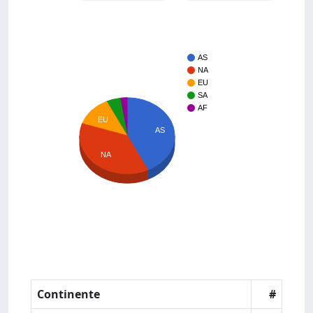
AS
NA
EU
SA
AF
EU
AS
NA
Continente
#