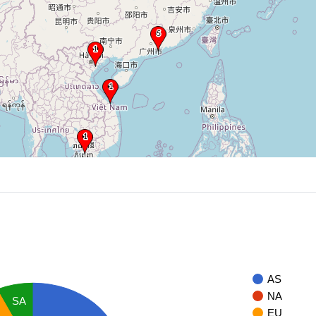
AS
NA
SA
EU