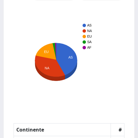
AS
NA
EU
SA
AF
EU
AS
NA
Continente
#