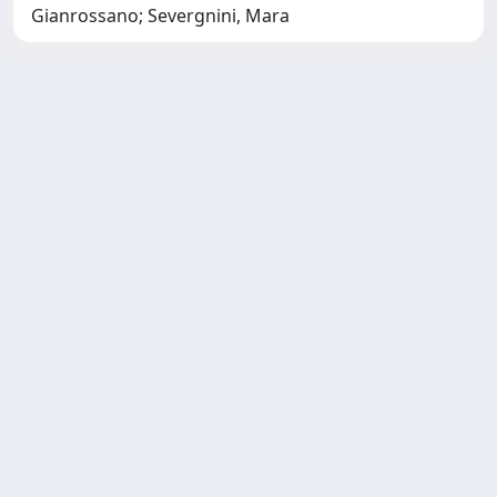
Gianrossano; Severgnini, Mara
Copyright © 2026
Università degli Studi Trieste |
Dove
siamo
|
Privacy
Piazzale Europa,1 34127 Trieste, Italia -
Tel. +39 040.558.7111 - P.IVA 00211830328
- C.F. 80013890324 - P.E.C.:
ateneo@pec.units.it