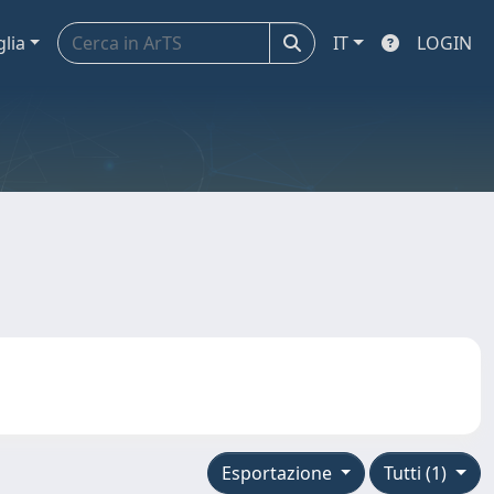
glia
IT
LOGIN
Esportazione
Tutti (1)