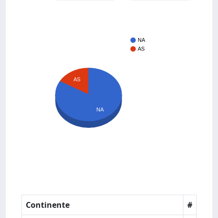
NA
AS
AS
NA
Continente
#