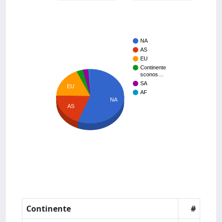
NA
AS
EU
Continente
sconos…
SA
EU
AF
NA
AS
Continente
#