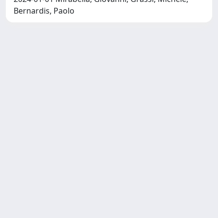
Bernardis, Paolo
Copyright © 2026
Università degli Studi Trieste |
Dove
siamo
|
Privacy
Piazzale Europa,1 34127 Trieste, Italia -
Tel. +39 040.558.7111 - P.IVA 00211830328
- C.F. 80013890324 - P.E.C.:
ateneo@pec.units.it