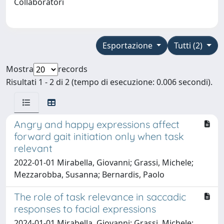
Collaboratori
Esportazione
Tutti (2)
Mostra
records
Risultati 1 - 2 di 2 (tempo di esecuzione: 0.006 secondi).
Angry and happy expressions affect
forward gait initiation only when task
relevant
2022-01-01 Mirabella, Giovanni; Grassi, Michele;
Mezzarobba, Susanna; Bernardis, Paolo
The role of task relevance in saccadic
responses to facial expressions
2024-01-01 Mirabella, Giovanni; Grassi, Michele;