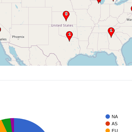
NA
AS
EU