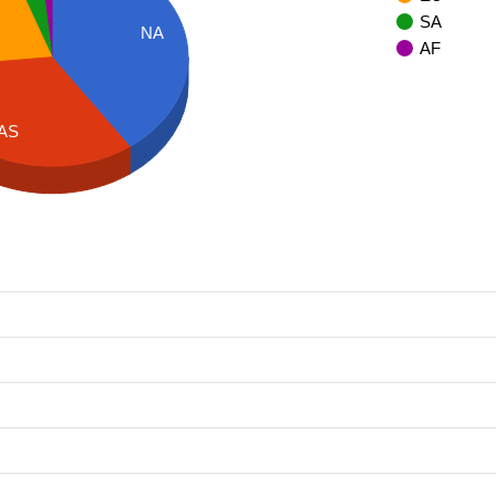
SA
NA
AF
AS