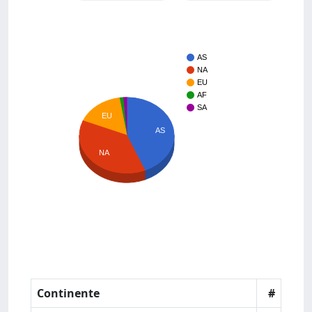
AS
NA
EU
AF
SA
EU
AS
NA
Continente
#