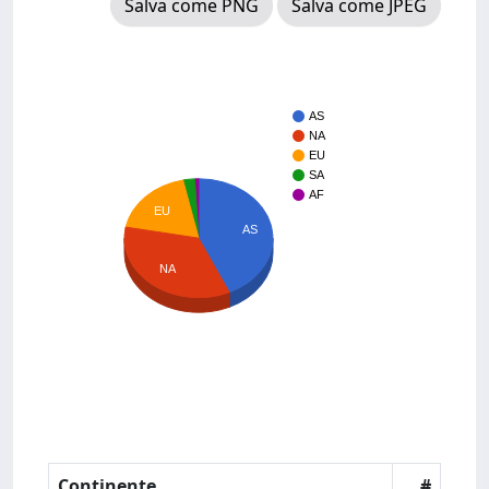
Salva come PNG
Salva come JPEG
AS
NA
EU
SA
AF
EU
AS
NA
Continente
#