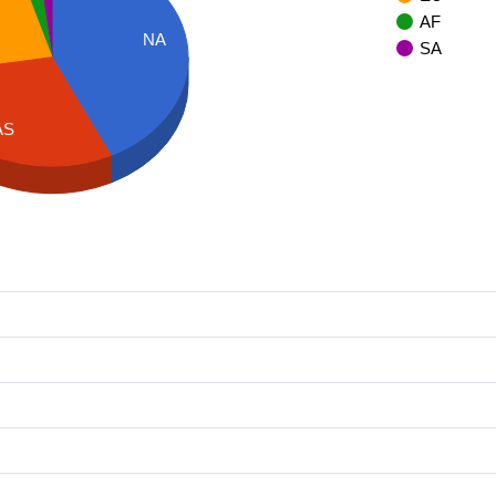
AF
NA
SA
AS