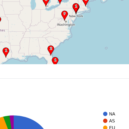
NA
AS
EU