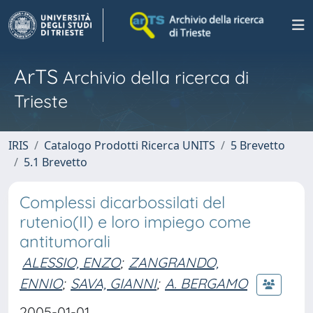
ArTS
Archivio della ricerca di
Trieste
IRIS
Catalogo Prodotti Ricerca UNITS
5 Brevetto
5.1 Brevetto
Complessi dicarbossilati del
rutenio(II) e loro impiego come
antitumorali
ALESSIO, ENZO
;
ZANGRANDO,
ENNIO
;
SAVA, GIANNI
;
A. BERGAMO
2005-01-01