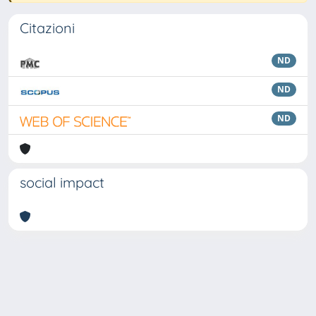
Citazioni
ND
ND
ND
social impact