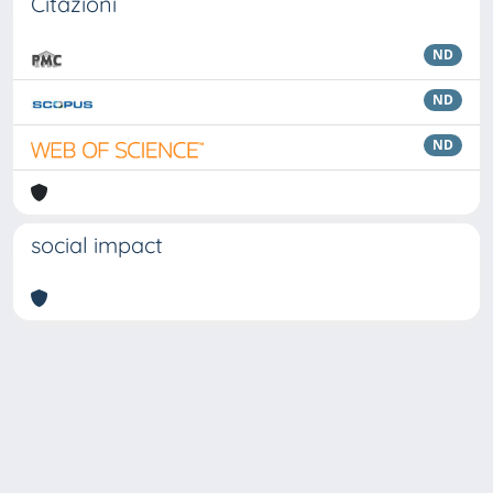
Citazioni
ND
ND
ND
social impact