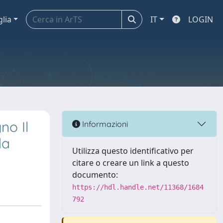
glia
IT
LOGIN
no Il
Informazioni
da
Utilizza questo identificativo per
citare o creare un link a questo
documento:
https://hdl.handle.net/11368/1684
792