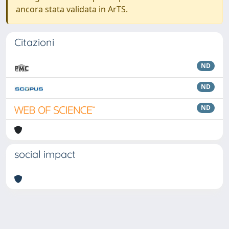
ancora stata validata in ArTS.
Citazioni
ND
ND
ND
social impact