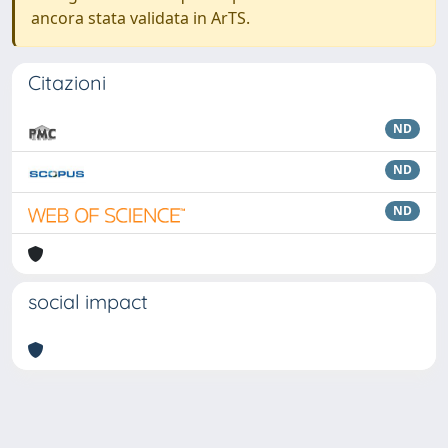
ancora stata validata in ArTS.
Citazioni
ND
ND
ND
social impact