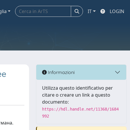
glia
IT
LOGIN
ее
Informazioni
Utilizza questo identificativo per
citare o creare un link a questo
documento:
https://hdl.handle.net/11368/1684
992
отмана.