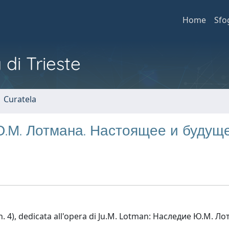
Home
Sfo
 di Trieste
1 Curatela
 Ю.М. Лотмана. Настоящее и будущ
n. 4), dedicata all'opera di Ju.M. Lotman: Наследие Ю.М. Л