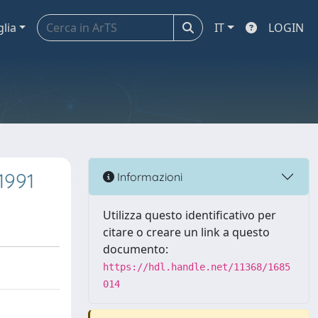
glia
IT
LOGIN
1991
Informazioni
Utilizza questo identificativo per
citare o creare un link a questo
documento:
https://hdl.handle.net/11368/1685
014