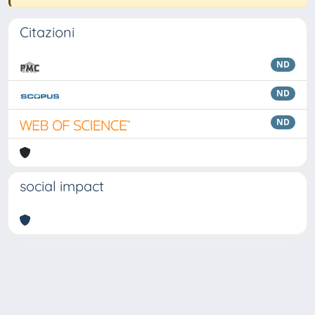
Citazioni
ND
ND
ND
social impact