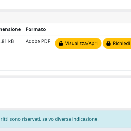
mensione
Formato
.81 kB
Adobe PDF
Visualizza/Apri
Richiedi
ritti sono riservati, salvo diversa indicazione.