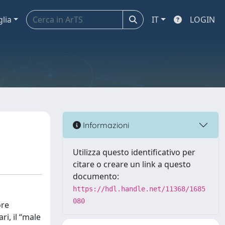
glia
IT
LOGIN
Informazioni
Utilizza questo identificativo per
citare o creare un link a questo
documento:
https://hdl.handle.net/11368/1685
080
ore
ri, il “male