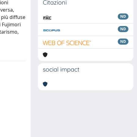
Citazioni
ioni
nversa,
 più diffuse
ND
 Fujimori
ND
itarismo,
ND
social impact