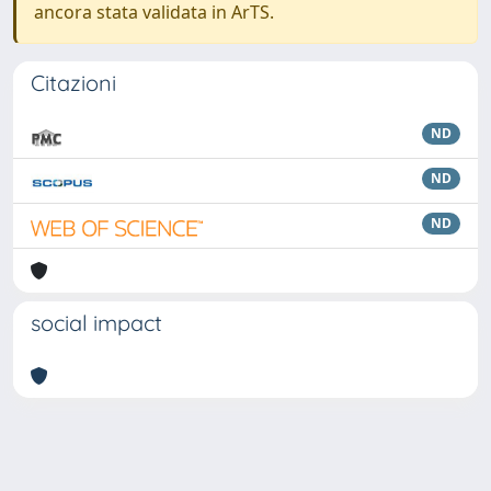
ancora stata validata in ArTS.
Citazioni
ND
ND
ND
social impact