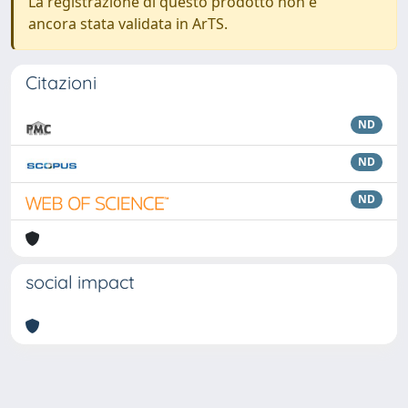
La registrazione di questo prodotto non è
ancora stata validata in ArTS.
Citazioni
ND
ND
ND
social impact