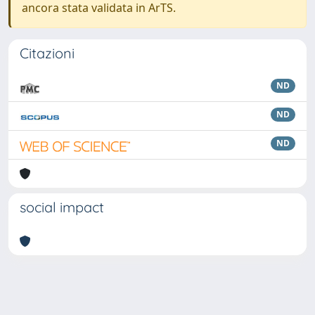
ancora stata validata in ArTS.
Citazioni
ND
ND
ND
social impact