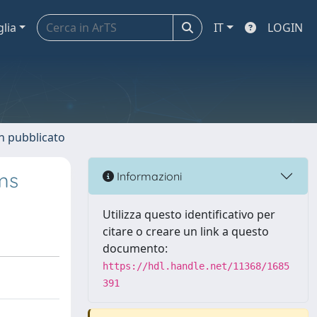
glia
IT
LOGIN
n pubblicato
ms
Informazioni
Utilizza questo identificativo per
citare o creare un link a questo
documento:
https://hdl.handle.net/11368/1685
391