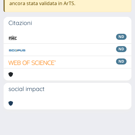
ancora stata validata in ArTS.
Citazioni
ND
ND
ND
social impact