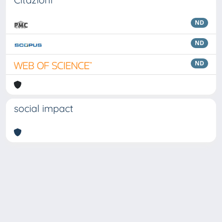
ND
ND
ND
social impact