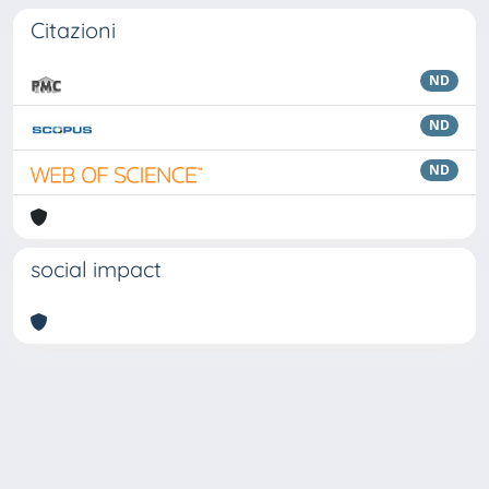
Citazioni
ND
ND
ND
social impact