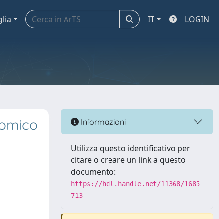
glia
IT
LOGIN
onomico
Informazioni
Utilizza questo identificativo per
citare o creare un link a questo
documento:
https://hdl.handle.net/11368/1685
713