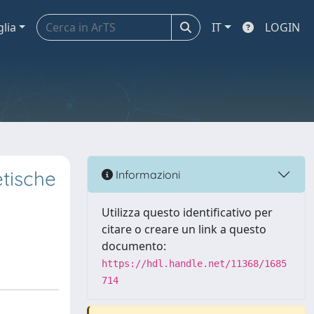
glia
IT
LOGIN
tische
Informazioni
Utilizza questo identificativo per
citare o creare un link a questo
documento:
https://hdl.handle.net/11368/1685
714