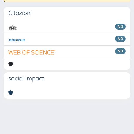
Citazioni
ND
ND
ND
social impact