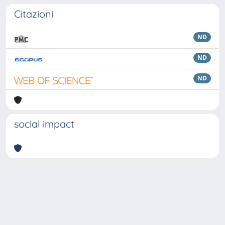
Citazioni
ND
ND
ND
social impact