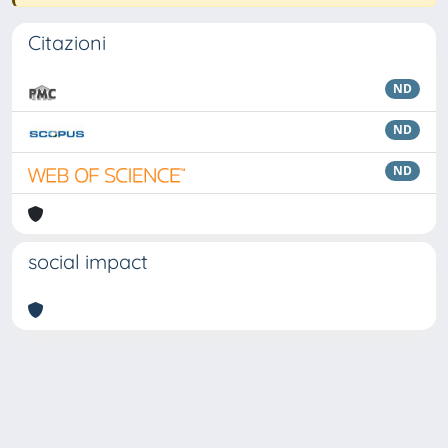
Citazioni
ND
ND
ND
social impact