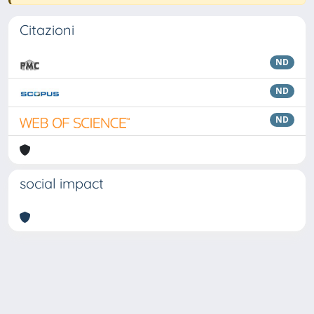
Citazioni
ND
ND
ND
social impact