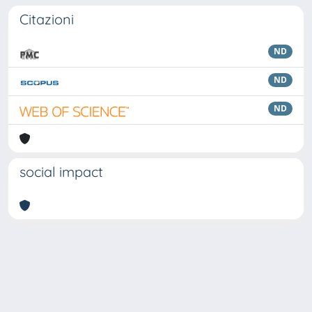
Citazioni
ND
ND
ND
social impact