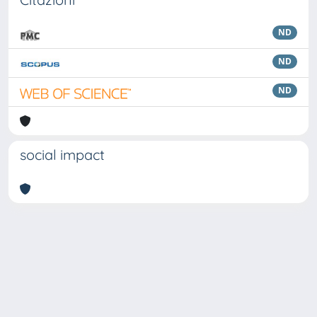
ND
ND
ND
social impact