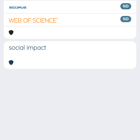
ND
ND
social impact