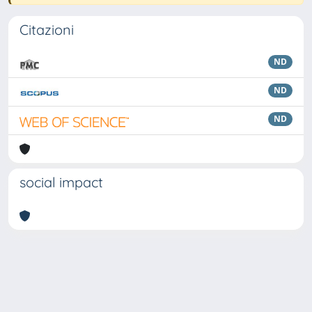
Citazioni
ND
ND
ND
social impact