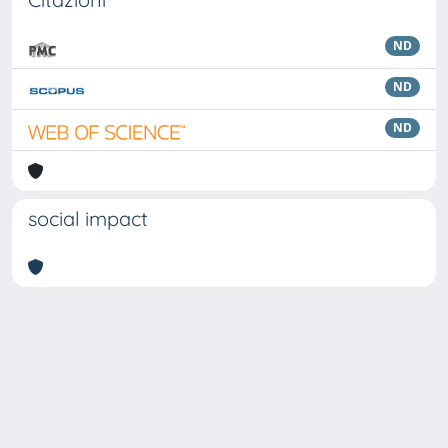
ND
ND
ND
social impact