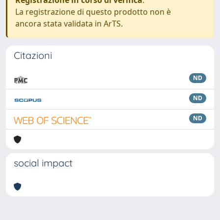
Registrazione in corso di verifica
.
La registrazione di questo prodotto non è
ancora stata validata in ArTS.
Citazioni
ND
ND
ND
social impact