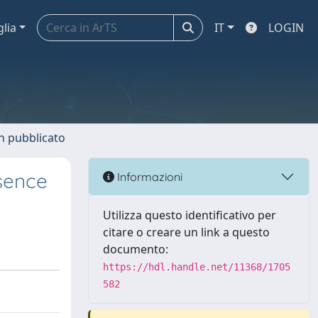
glia
IT
LOGIN
n pubblicato
sence
Informazioni
Utilizza questo identificativo per
citare o creare un link a questo
documento:
https://hdl.handle.net/11368/1705
582